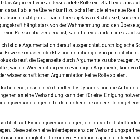
das Argument eine andersgeartete Rolle ein. Statt eine absolu
darauf ab, eine Übereinkunft zu schaffen, die eine neue Realitä
tionen nicht primär nach ihrer objektiven Richtigkeit, sondern
ugungskraft hängt stark von der Wahrnehmung und den Überzeu
r eine Person überzeugend ist, kann für eine andere irrelevant s
eich ist die Argumentation darauf ausgerichtet, durch logische 
iese Beweise müssen objektiv und unabhängig von persönlichen
 Fokus darauf, die Gegenseite durch Argumente zu überzeugen, w
Mittel, wie die Wiederholung eines wichtigen Arguments, können 
der wissenschaftlichen Argumentation keine Rolle spielen.
entscheidend, dass die Verhandler die Dynamik und die Anforder
rangehen an eine Verhandlung kann den für eine Einigung notwe
nigungsverhandlungen erfordern daher eine andere Herangehens
ächlich auf Einigungsverhandlungen, die im Vorfeld stattfinden
egen. Diese setzen eine Interdependenz der Verhandlungspartne
Erforschung möglicher Lösungen. Emotionen spielen in beiden 