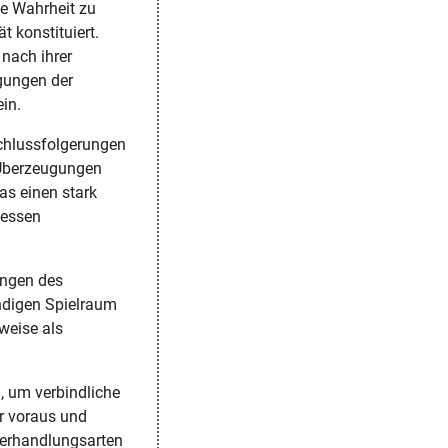
te Wahrheit zu
t konstituiert.
 nach ihrer
gungen der
ein.
Schlussfolgerungen
 Überzeugungen
as einen stark
dessen
ungen des
ndigen Spielraum
weise als
, um verbindliche
r voraus und
Verhandlungsarten