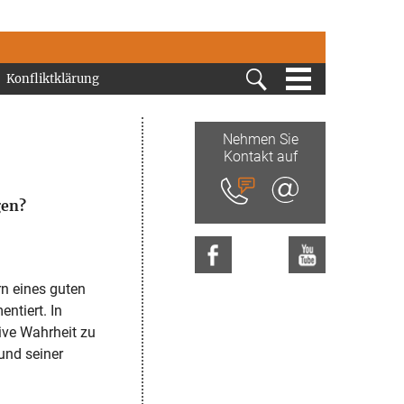
MENÜ
Konfliktklärung
Nehmen Sie
Kontakt auf
gen?
rn eines guten
ntiert. In
ive Wahrheit zu
und seiner